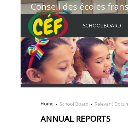
Conseil des écoles fran
SCHOOL BOARD
Home
School Board
Relevant Docu
ANNUAL REPORTS