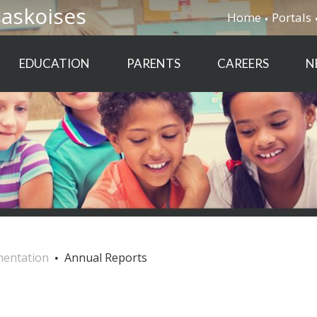
saskoises
Home
Portals
EDUCATION
PARENTS
CAREERS
N
mentation
Annual Reports