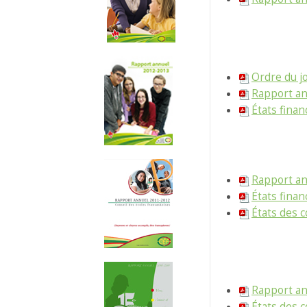
Ordre du jo
Rapport an
États finan
Rapport a
États fina
États des 
Rapport a
États des 